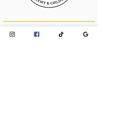
Privacy Policy
Terms and Conditions
Have
Questions?
CONTACT US
Location
(248) 803-4798